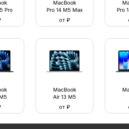
ook
MacBook
Ma
5 Pro
Pro 14 M5 Max
Pro 
₽
от ₽
ook
MacBook
Ma
 M5
Air 13 M5
₽
от ₽