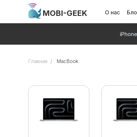
MOBI-GEEK
О нас
Бло
MOBI-GEEK
iPhon
Главная
/
MacBook