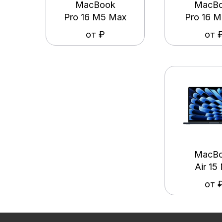
MacBook
MacB
Pro 16 M5 Max
Pro 16 M
от ₽
от 
MacB
Air 15
от 