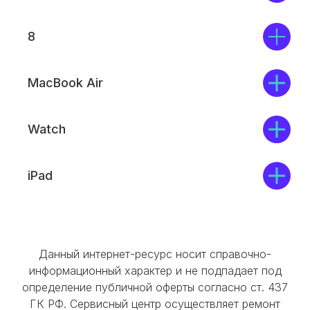
Сервис
Доставка и Самовывоз
8
+7(926)998-08-87
MacBook Air
Время работы:
Watch
Пн-Чт с 10:00 до 20:00
Пт с 10:00 до 19:00
iPad
Сб-Вс и праздничные дни - выходные
© 2016 Mobi-Geek. Все права защищены
Политика конфиденциальности
Данный интернет-ресурс носит справочно-
Пользовательское соглашение
информационный характер и не подпадает под
определение публичной оферты согласно ст. 437
ГК РФ. Сервисный центр осуществляет ремонт