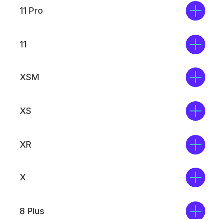
11 Pro
11
MOBI-GEEK
XSM
Каталог
XS
iPhone
MacBook
AirPods
iPad
Watch
Аксессуары
XR
Акции
Trade-in
Кредит
Рассрочка
X
Главное меню
8 Plus
Блог
О нас
Оплата
Гарантия