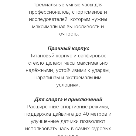
Watch или MacBook в любой из
премиальные умные часы для
Время работы
До 72 часов
магазинов:
профессионалов, спортсменов и
исследователей, которым нужны
Процессор
Apple S10
Перед сдачей устройства
максимальная выносливость и
необходимо отключить пароль,
точность.
Цвет
Black Titanium
вынуть сим-карту и отключить
функцию «Найти iPhone»
Прочный корпус
Титановый корпус и сапфировое
Отдайте устройство в мгновенную
стекло делают часы максимально
диагностику
надёжными, устойчивыми к ударам,
царапинам и экстремальным
MOBI-GEEK
Устройство должно быть полностью в
условиям.
рабочем состоянии, без
существенных повреждений корпуса
Для спорта и приключений
Каталог
и экрана, с работающими
Расширенные спортивные режимы,
функциональными кнопками и без
iPhone
MacBook
AirPods
поддержка дайвинга до 40 метров и
следов от контакта с жидкостью
улучшенные датчики позволяют
iPad
Watch
Аксессуары
использовать часы в самых суровых
Акции
Используйте скидку при покупке
условиях.