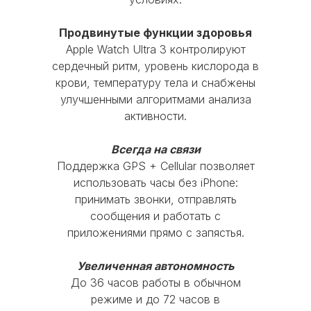
новой модели iPhone, iPad, Apple
Trade-in
Кредит
Рассрочка
Watch или MacBook
Продвинутые функции здоровья
Apple Watch Ultra 3 контролируют
Главное меню
Оставшуюся сумму можно доплатить
сердечный ритм, уровень кислорода в
картой, наличными или оформить в
Блог
О нас
Оплата
Гарантия
крови, температуру тела и снабжены
кредит
улучшенными алгоритмами анализа
Сервис
Доставка и Самовывоз
активности.
Оформить Trade-in
+7(926)998-08-87
Всегда на связи
Поддержка GPS + Cellular позволяет
использовать часы без iPhone:
принимать звонки, отправлять
Время работы:
сообщения и работать с
Пн-Чт с 10:00 до 20:00
приложениями прямо с запястья.
Пт с 10:00 до 19:00
Увеличенная автономность
Сб-Вс и праздничные дни - выходные
До 36 часов работы в обычном
режиме и до 72 часов в
© 2016 Mobi-Geek. Все права защищены