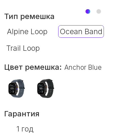
Гарантия
1 год
Размер ремешка
S/M
M/L
–
+
Цена
0 руб.
В корзину
Trade-in