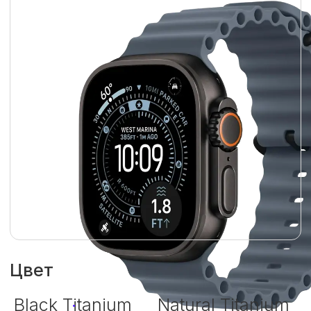
Цвет
Black Titanium
Natural Titanium
Тип ремешка
Alpine Loop
Ocean Band
Trail Loop
Цвет ремешка:
Anchor Blue