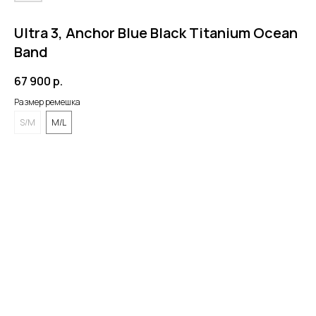
Ultra 3, Anchor Blue Black Titanium Ocean
Band
67 900
р.
Размер ремешка
S/M
M/L
BUY NOW