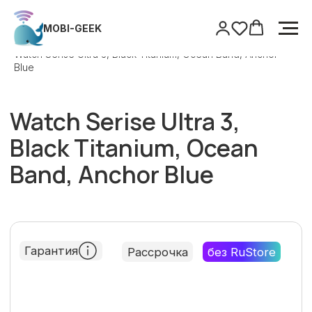
MOBI-GEEK
MOBI-GEEK
Главная
/
Watch
/
Watch Serise Ultra 3, Black Titanium, Ocean Band, Anchor
Blue
Watch Serise Ultra 3,
Black Titanium, Ocean
Band, Anchor Blue
Гарантия
Рассрочка
без RuStore
Только оригинальная продукция
Гарантия
Поддержка после покупки