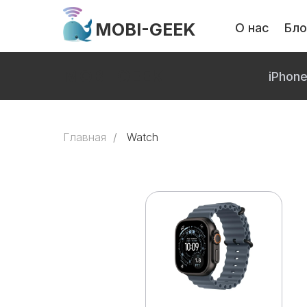
MOBI-GEEK
О нас
Бло
MOBI-GEEK
iPhon
Главная
/
Watch