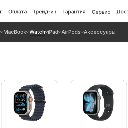
г
Оплата
Трейд-ин
Гарантия
Дос
Сервис
e
MacBook
Watch
iPad
AirPods
Аксессуары