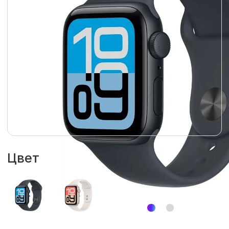
Цвет
Размер циферблата
44 мм
40 мм
Гарантия
1 год
Размер ремешка
S/M
M/L