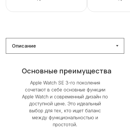
Бренд
Apple
Удобно и экологично — сдайте
старое устройство в магазин и
Серия
Watch Series SE 2025
получите скидку на новое.
Тип гаджета
Смарт-часы
Принесите свой iPhone, iPad, Apple
Watch или MacBook в любой из
Время работы
До 18 часов
магазинов:
Основные преимущества
Процессор
Apple S10
Перед сдачей устройства
необходимо отключить пароль,
Apple Watch SE 3-го поколения
Цвет
Midnight
вынуть сим-карту и отключить
сочетают в себе основные функции
функцию «Найти iPhone»
Apple Watch и современный дизайн по
доступной цене. Это идеальный
выбор для тех, кто ищет баланс
Отдайте устройство в мгновенную
между функциональностью и
диагностику
простотой.
Устройство должно быть полностью в