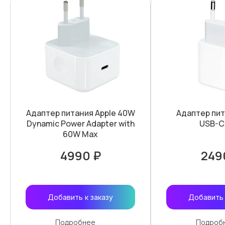
Адаптер питания Apple 40W
Адаптер пит
Dynamic Power Adapter with
USB-C
60W Max
4990 ₽
249
Добавить к заказу
Добавить 
Подробнее
Подроб