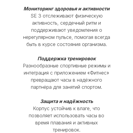
MOBI-GEEK
рабочем состоянии, без
Мониторинг здоровья и активности
существенных повреждений корпуса
SE 3 отслеживают физическую
Каталог
и экрана, с работающими
активность, сердечный ритм и
функциональными кнопками и без
поддерживают уведомления о
iPhone
MacBook
AirPods
следов от контакта с жидкостью
нерегулярном пульсе, помогая всегда
iPad
Watch
Аксессуары
быть в курсе состояния организма.
Акции
Используйте скидку при покупке
Поддержка тренировок
новой модели iPhone, iPad, Apple
Trade-in
Кредит
Рассрочка
Разнообразные спортивные режимы и
Watch или MacBook
интеграция с приложением «Фитнес»
Главное меню
Оставшуюся сумму можно доплатить
превращают часы в надёжного
картой, наличными или оформить в
партнёра для занятий спортом.
Блог
О нас
Оплата
Гарантия
кредит
Сервис
Доставка и Самовывоз
Защита и надёжность
Корпус устойчив к влаге, что
Оформить Trade-in
+7(926)998-08-87
позволяет использовать часы во
время плавания и активных
тренировок.