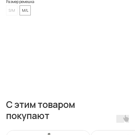
Размер ремешка
S/M
M/L
BUY NOW
С этим товаром
покупают