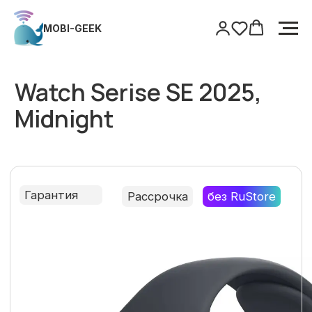
MOBI-GEEK
MOBI-GEEK
Главная
/
Watch
/
Watch Serise SE 2025, Midnight
Watch Serise SE 2025,
Midnight
Гарантия
Рассрочка
без RuStore
Только оригинальная продукция
Гарантия
Поддержка после покупки