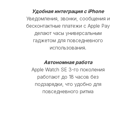
Удобная интеграция с iPhone
Время работы:
Уведомления, звонки, сообщения и
Пн-Чт с 10:00 до 20:00
бесконтактные платежи с Apple Pay
Пт с 10:00 до 19:00
делают часы универсальным
Сб-Вс и праздничные дни - выходные
гаджетом для повседневного
использования.
© 2016 Mobi-Geek. Все права защищены
Автономная работа
Политика конфиденциальности
Apple Watch SE 3-го поколения
Пользовательское соглашение
работают до 18 часов без
подзарядки, что удобно для
повседневного ритма