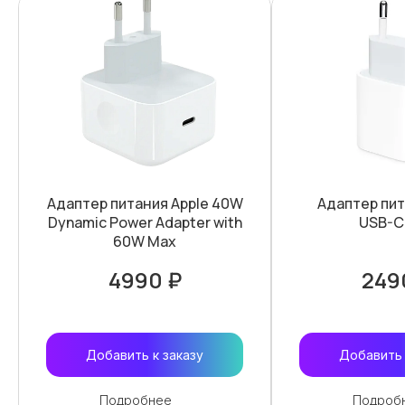
Адаптер питания Apple 40W
Адаптер пит
Dynamic Power Adapter with
USB-C
60W Max
4990 ₽
249
Добавить к заказу
Добавить 
Подробнее
Подроб