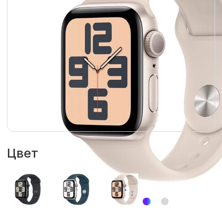
Цвет
Размер циферблата
44 мм
40 мм
Гарантия
1 год
Размер ремешка
S/M
M/L