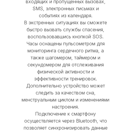
MOBI-GEEK
входящих и пропущенных вызовах,
рабочем состоянии, без
SMS, электронных письмах и
существенных повреждений корпуса
событиях из календаря.
Каталог
и экрана, с работающими
В экстренных ситуациях вы сможете
функциональными кнопками и без
быстро вызвать службы спасения,
iPhone
MacBook
AirPods
следов от контакта с жидкостью
воспользовавшись кнопкой SOS.
iPad
Watch
Аксессуары
Часы оснащены пульсометром для
мониторинга сердечного ритма, а
Акции
Используйте скидку при покупке
также шагомером, таймером и
новой модели iPhone, iPad, Apple
Trade-in
Кредит
Рассрочка
секундомером для отслеживания
Watch или MacBook
физической активности и
Главное меню
Оставшуюся сумму можно доплатить
эффективности тренировок.
картой, наличными или оформить в
Дополнительно устройство может
Блог
О нас
Оплата
Гарантия
кредит
следить за качеством сна,
Сервис
Доставка и Самовывоз
менструальным циклом и изменениями
настроения.
Оформить Trade-in
+7(926)998-08-87
Подключение к смартфону
осуществляется через Bluetooth, что
позволяет синхронизировать данные