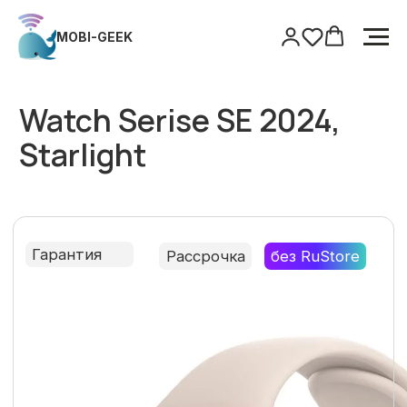
MOBI-GEEK
MOBI-GEEK
Главная
/
Watch
/
Watch Serise SE 2024, Starlight
Watch Serise SE 2024,
Starlight
Гарантия
Рассрочка
без RuStore
Только оригинальная продукция
Гарантия
Поддержка после покупки