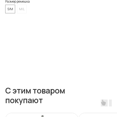
Размер ремешка
S/M
M/L
BUY NOW
С этим товаром
покупают