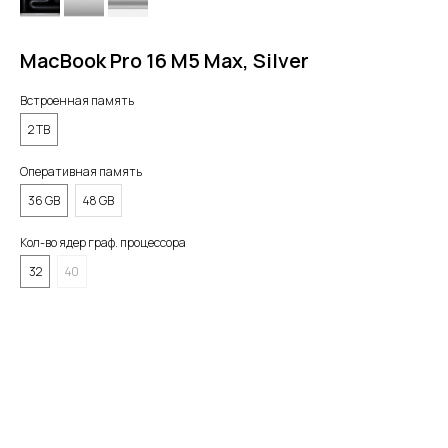
MacBook Pro 16 M5 Max, Silver
Встроенная память
2 TB
Оперативная память
36 GB
48 GB
Кол-во ядер граф. процессора
32
40
BUY NOW