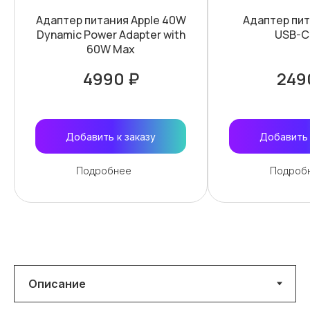
Адаптер питания Apple 40W
Адаптер пит
Dynamic Power Adapter with
USB-C
60W Max
4990 ₽
249
Добавить к заказу
Добавить 
Подробнее
Подроб