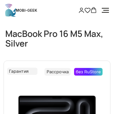
MOBI-GEEK
MOBI-GEEK
Главная
/
MacBook
/
MacBook Pro 16 M5 Max, Silver
MacBook Pro 16 M5 Max,
Silver
Гарантия
Рассрочка
без RuStore
Только оригинальная продукция
Гарантия
Поддержка после покупки