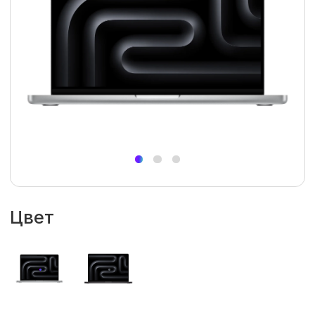
Цвет
Накопитель
2 Тб
Объем оперативной памяти
36 Гб
48 Гб
Кол-во ядер процессора
18