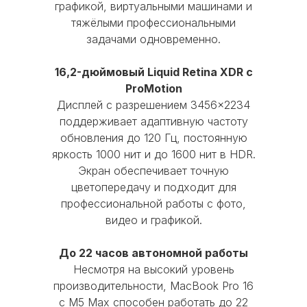
графикой, виртуальными машинами и
тяжёлыми профессиональными
задачами одновременно.
Время работы:
16,2-дюймовый Liquid Retina XDR с
Пн-Чт с 10:00 до 20:00
ProMotion
Пт с 10:00 до 19:00
Дисплей с разрешением 3456×2234
Сб-Вс и праздничные дни - выходные
поддерживает адаптивную частоту
обновления до 120 Гц, постоянную
© 2016 Mobi-Geek. Все права защищены
яркость 1000 нит и до 1600 нит в HDR.
Экран обеспечивает точную
Политика конфиденциальности
цветопередачу и подходит для
Пользовательское соглашение
профессиональной работы с фото,
видео и графикой.
До 22 часов автономной работы
Несмотря на высокий уровень
производительности, MacBook Pro 16
с M5 Max способен работать до 22