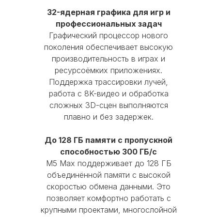
диагностику
32-ядерная графика для игр и
Диагональ экрана
16.2
MOBI-GEEK
Устройство должно быть полностью в
профессиональных задач
рабочем состоянии, без
Графический процессор нового
Цвет
Silver
существенных повреждений корпуса
поколения обеспечивает высокую
Каталог
и экрана, с работающими
производительность в играх и
функциональными кнопками и без
iPhone
MacBook
AirPods
ресурсоёмких приложениях.
следов от контакта с жидкостью
Поддержка трассировки лучей,
iPad
Watch
Аксессуары
работа с 8K-видео и обработка
сложных 3D-сцен выполняются
Акции
Используйте скидку при покупке
плавно и без задержек.
новой модели iPhone, iPad, Apple
Trade-in
Кредит
Рассрочка
Watch или Mac
До 128 ГБ памяти с пропускной
Главное меню
Оставшуюся сумму можно доплатить
способностью 300 ГБ/с
картой, наличными или оформить в
M5 Max поддерживает до 128 ГБ
Блог
О нас
Оплата
Гарантия
кредит
объединённой памяти с высокой
Сервис
Доставка и Самовывоз
скоростью обмена данными. Это
позволяет комфортно работать с
Оформить Trade-in
+7(926)998-08-87
крупными проектами, многослойной