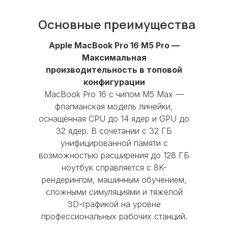
Основные преимущества
Apple MacBook Pro 16 M5 Pro —
Бренд
Apple
Удобно и экологично — сдайте
Максимальная
старое устройство в магазин и
производительность в топовой
Серия
MacBook Pro
получите скидку на новое.
конфигурации
MacBook Pro 16 с чипом M5 Max —
Тип гаджета
ноутбук
флагманская модель линейки,
Принесите свой iPhone, iPad, Apple
оснащённая CPU до 14 ядер и GPU до
Watch или Mac в любой из
Операционная
32 ядер. В сочетании с 32 ГБ
магазинов:
система
macOS
унифицированной памяти с
Перед сдачей устройства
возможностью расширения до 128 ГБ
Тип разъема
необходимо отключить пароль,
ноутбук справляется с 8K-
для зарядки
USB type C
вынуть сим-карту и отключить
рендерингом, машинным обучением,
функцию «Найти iPhone»
сложными симуляциями и тяжёлой
Процессор
Apple M5 Max
3D-графикой на уровне
профессиональных рабочих станций.
Отдайте устройство в мгновенную
Тип накопителя
SSD