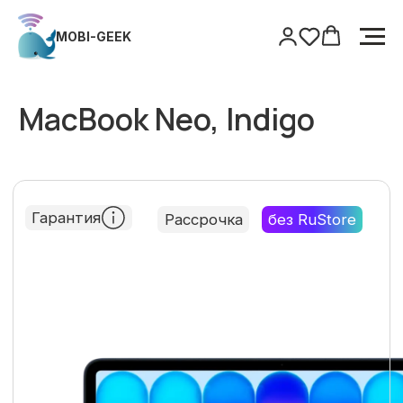
MOBI-GEEK
MOBI-GEEK
Главная
/
MacBook
/
MacBook Neo, Indigo
MacBook Neo, Indigo
Гарантия
Рассрочка
без RuStore
Только оригинальная продукция
Гарантия
Поддержка после покупки