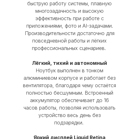
Процессор
A18 Pro
быструю работу системы, плавную
многозадачность и высокую
Отдайте устройство в мгновенную
Количество ядер
эффективность при работе с
диагностику
процессора
6
приложениями, фото и AI-задачами.
MOBI-GEEK
Производительности достаточно для
Устройство должно быть полностью в
Количество ядер
повседневной работы и лёгких
рабочем состоянии, без
графического
профессиональных сценариев.
существенных повреждений корпуса
Каталог
процессора
5
и экрана, с работающими
Лёгкий, тихий и автономный
функциональными кнопками и без
iPhone
MacBook
AirPods
Тип накопителя
SSD
Ноутбук выполнен в тонком
следов от контакта с жидкостью
iPad
Watch
Аксессуары
алюминиевом корпусе и работает без
Цвет
Indigo
вентилятора, благодаря чему остаётся
Акции
Используйте скидку при покупке
полностью бесшумным. Встроенный
новой модели iPhone, iPad, Apple
аккумулятор обеспечивает до 16
Trade-in
Кредит
Рассрочка
Watch или Mac
часов работы, позволяя использовать
Главное меню
устройство весь день без
Оставшуюся сумму можно доплатить
подзарядки.
картой, наличными или оформить в
Блог
О нас
Оплата
Гарантия
кредит
Сервис
Доставка и Самовывоз
Яркий дисплей Liquid Retina