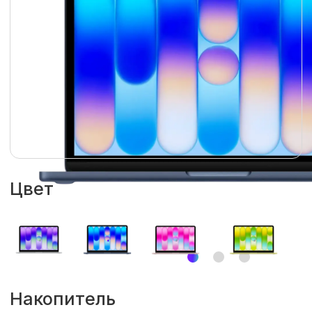
Цвет
Накопитель
256 Гб
512 Гб
Объем оперативной памяти
8 Гб
Гарантия
1 год
–
+