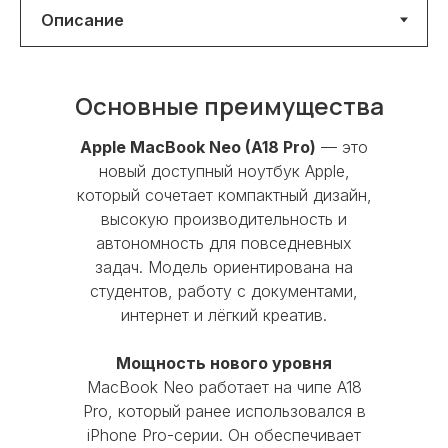
Основные преимущества
Apple MacBook Neo (A18 Pro)
— это
Бренд
Apple
Удобно и экологично — сдайте
новый доступный ноутбук Apple,
который сочетает компактный дизайн,
старое устройство в магазин и
Серия
MacBook Neo
высокую производительность и
получите скидку на новое.
автономность для повседневных
Тип гаджета
ноутбук
задач. Модель ориентирована на
Принесите свой iPhone, iPad, Apple
студентов, работу с документами,
Watch или Mac в любой из
Операционная
интернет и лёгкий креатив.
магазинов:
система
macOS
Мощность нового уровня
Перед сдачей устройства
Тип разъема
MacBook Neo работает на чипе A18
необходимо отключить пароль,
для зарядки
USB Type-C
Pro, который ранее использовался в
вынуть сим-карту и отключить
iPhone Pro-серии. Он обеспечивает
функцию «Найти iPhone»