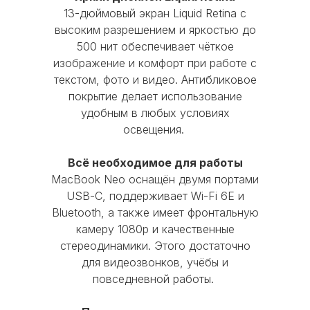
13-дюймовый экран Liquid Retina с
Оформить Trade-in
высоким разрешением и яркостью до
+7(926)998-08-87
500 нит обеспечивает чёткое
изображение и комфорт при работе с
текстом, фото и видео. Антибликовое
покрытие делает использование
Время работы:
удобным в любых условиях
Пн-Чт с 10:00 до 20:00
освещения.
Пт с 10:00 до 19:00
Сб-Вс и праздничные дни - выходные
Всё необходимое для работы
MacBook Neo оснащён двумя портами
USB-C, поддерживает Wi-Fi 6E и
© 2016 Mobi-Geek. Все права защищены
Bluetooth, а также имеет фронтальную
Политика конфиденциальности
камеру 1080p и качественные
стереодинамики. Этого достаточно
Пользовательское соглашение
для видеозвонков, учёбы и
повседневной работы.