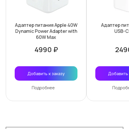
Адаптер питания Apple 40W
Адаптер пит
Dynamic Power Adapter with
USB-C
60W Max
4990 ₽
249
Добавить к заказу
Добавить 
Подробнее
Подроб