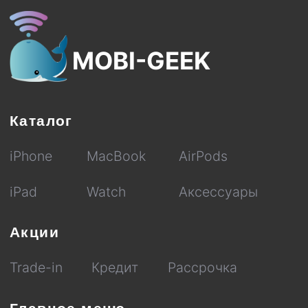
iPhone
MacBook
AirPods
iPad
Watch
Аксессуары
Акции
Trade-in
Кредит
Рассрочка
Главное меню
Блог
О нас
Оплата
Гарантия
Сервис
Доставка и Самовывоз
+7(926)998-08-87
Время работы: