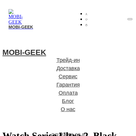
MOBI-GEEK
MOBI-GEEK
MOBI-GEEK
Трейд-ин
Доставка
Сервис
Гарантия
Оплата
Блог
О нас
Watch Serise Ultra 2, Black
+7(926)998-08-87