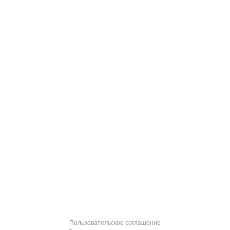
Каталог
Акции
Главное меню
MOBI-GEEK
Пользовательское соглашение