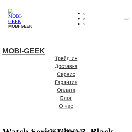
MOBI-GEEK
MOBI-GEEK
MOBI-GEEK
Трейд-ин
Доставка
Сервис
Гарантия
Оплата
Блог
О нас
Watch Serise Ultra 3, Black
+7(926)998-08-87