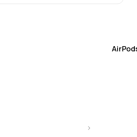
AirPod
Нет в нал