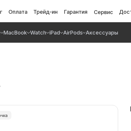
г
Оплата
Трейд-ин
Гарантия
Дос
Сервис
e
MacBook
Watch
iPad
AirPods
Аксессуары
Гар
То
Га
По
e
очка
я