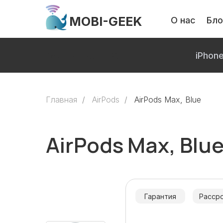
MOBI-GEEK
О нас
Бло
MOBI-GEEK
iPhon
Главная
/
AirPods
/
AirPods Max, Blue
AirPods Max, Blu
Гарантия
Расср
Только оригинальна