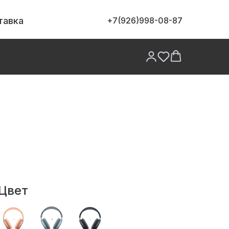
тавка
+7(926)998-08-87
антия
лько оригинальная продукция
рантия
ддержка после покупки
Цвет