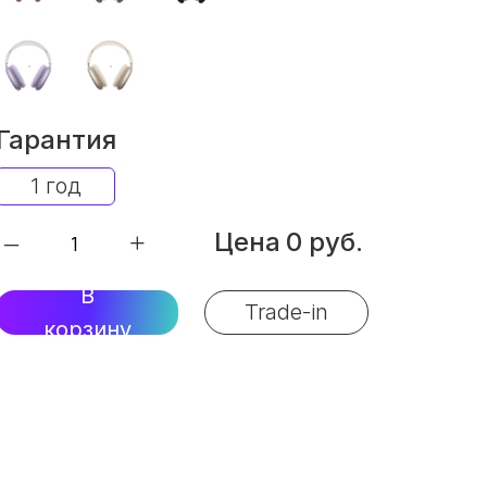
Гарантия
1 год
Цена
0 руб.
–
+
В
Trade-in
корзину