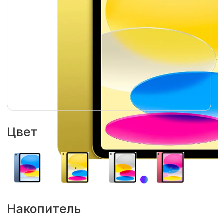
Цвет
Накопитель
128 Гб
256 Гб
512 Гб
Гарантия
1 год
Модуль сотовой связи
WiFi
Wi-Fi + Cellular