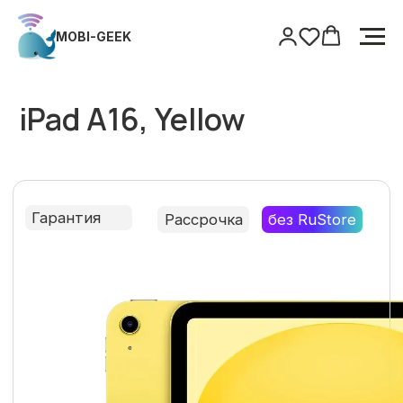
MOBI-GEEK
MOBI-GEEK
Главная
/
iPad
/
iPad A16, Yellow
iPad A16, Yellow
Гарантия
Рассрочка
без RuStore
Только оригинальная продукция
Гарантия
Поддержка после покупки