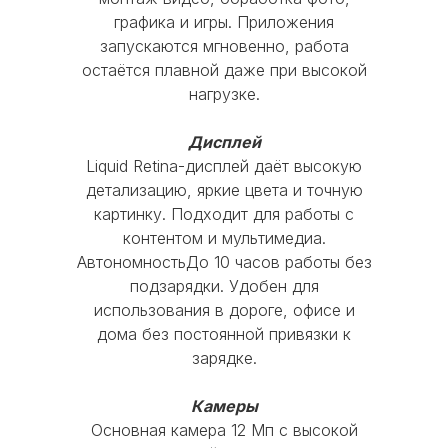
Бренд
Apple
Удобно и экологично — сдайте
графика и игры. Приложения
запускаются мгновенно, работа
старое устройство в магазин и
Серия
iPad
остаётся плавной даже при высокой
получите скидку на новое.
нагрузке.
Тип гаджета
Планшет
Принесите свой iPhone, iPad, Apple
Дисплей
Watch или MacBook в любой из
Диагональ
11"
Liquid Retina-дисплей даёт высокую
магазинов:
детализацию, яркие цвета и точную
Процессор
Apple A16
картинку. Подходит для работы с
Перед сдачей устройства
контентом и мультимедиа.
необходимо отключить пароль,
Цвет
Yellow
АвтономностьДо 10 часов работы без
вынуть сим-карту и отключить
подзарядки. Удобен для
функцию «Найти iPhone»
использования в дороге, офисе и
дома без постоянной привязки к
Отдайте устройство в мгновенную
зарядке.
диагностику
MOBI-GEEK
Камеры
Устройство должно быть полностью в
Основная камера 12 Мп с высокой
рабочем состоянии, без