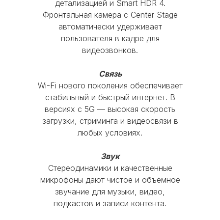
детализацией и Smart HDR 4.
существенных повреждений корпуса
Каталог
Фронтальная камера с Center Stage
и экрана, с работающими
автоматически удерживает
функциональными кнопками и без
iPhone
MacBook
AirPods
пользователя в кадре для
следов от контакта с жидкостью
iPad
Watch
Аксессуары
видеозвонков.
Акции
Используйте скидку при покупке
Связь
новой модели iPhone, iPad, Apple
Wi-Fi нового поколения обеспечивает
Trade-in
Кредит
Рассрочка
Watch или MacBook
стабильный и быстрый интернет. В
Главное меню
версиях с 5G — высокая скорость
Оставшуюся сумму можно доплатить
загрузки, стриминга и видеосвязи в
картой, наличными или оформить в
Блог
О нас
Оплата
Гарантия
любых условиях.
кредит
Сервис
Доставка и Самовывоз
Звук
Оформить Trade-in
Стереодинамики и качественные
+7(926)998-08-87
микрофоны дают чистое и объёмное
звучание для музыки, видео,
подкастов и записи контента.
Время работы: