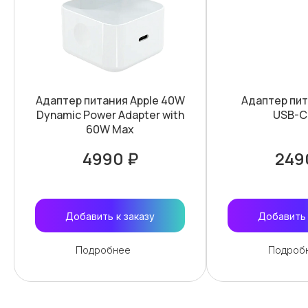
Адаптер питания Apple 40W
Адаптер пит
Dynamic Power Adapter with
USB-C
60W Max
4990 ₽
249
Добавить к заказу
Добавить 
Подробнее
Подроб