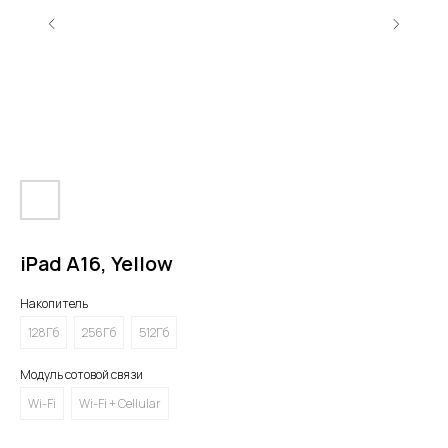
iPad A16, Yellow
Накопитель
128Гб
256Гб
512Гб
Модуль сотовой связи
Wi-Fi
Wi-Fi + Cellular