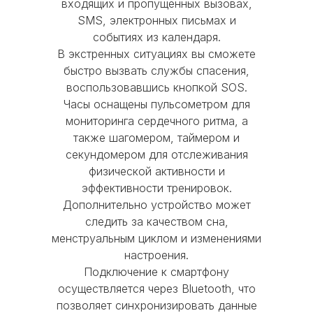
MOBI-GEEK
входящих и пропущенных вызовах,
рабочем состоянии, без
SMS, электронных письмах и
существенных повреждений корпуса
событиях из календаря.
Каталог
и экрана, с работающими
В экстренных ситуациях вы сможете
функциональными кнопками и без
быстро вызвать службы спасения,
iPhone
MacBook
AirPods
следов от контакта с жидкостью
воспользовавшись кнопкой SOS.
iPad
Watch
Аксессуары
Часы оснащены пульсометром для
мониторинга сердечного ритма, а
Акции
Используйте скидку при покупке
также шагомером, таймером и
новой модели iPhone, iPad, Apple
Trade-in
Кредит
Рассрочка
секундомером для отслеживания
Watch или MacBook
физической активности и
Главное меню
Оставшуюся сумму можно доплатить
эффективности тренировок.
картой, наличными или оформить в
Дополнительно устройство может
Блог
О нас
Оплата
Гарантия
кредит
следить за качеством сна,
Сервис
Доставка и Самовывоз
менструальным циклом и изменениями
настроения.
Оформить Trade-in
+7(926)998-08-87
Подключение к смартфону
осуществляется через Bluetooth, что
позволяет синхронизировать данные