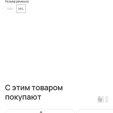
Размер ремешка
S/M
M/L
BUY NOW
С этим товаром
покупают