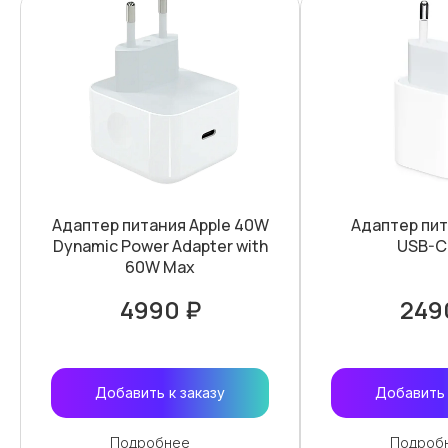
Адаптер питания Apple 40W
Адаптер пит
Dynamic Power Adapter with
USB-C
60W Max
4990 ₽
249
Добавить к заказу
Добавить 
Подробнее
Подроб