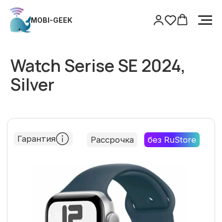
MOBI-GEEK
MOBI-GEEK
Главная
/
Watch
/
Watch Serise SE 2024, Silver
Watch Serise SE 2024,
Silver
Гарантия
Рассрочка
без RuStore
Только оригинальная продукция
Гарантия
Поддержка после покупки