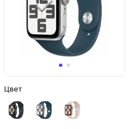
Цвет
Размер циферблата
44 мм
40 мм
Гарантия
1 год
Размер ремешка
S/M
M/L