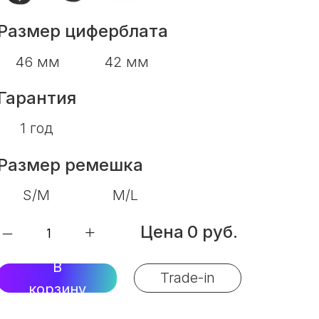
Размер циферблата
46 мм
42 мм
Гарантия
1 год
Размер ремешка
S/M
M/L
Цена
0 руб.
–
+
В
Trade-in
корзину