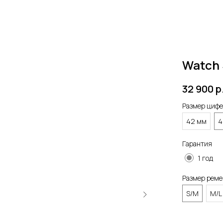
Watch 
32 900
р
Размер цифе
42 мм
4
Гарантия
1 год
Размер рем
S/M
M/L