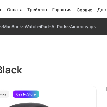
г
Оплата
Трейд-ин
Гарантия
Дос
Сервис
e
MacBook
Watch
iPad
AirPods
Аксессуары
Гар
То
Га
По
Black
очка
без RuStore
я