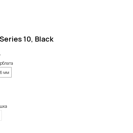
Series 10, Black
.
рблата
6 мм
ешка