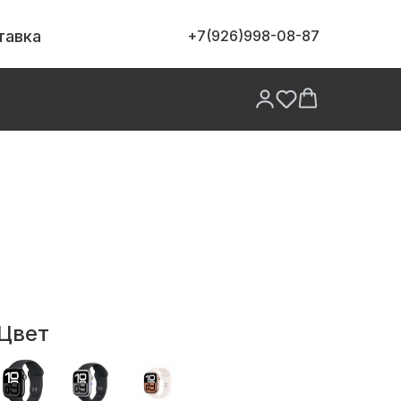
тавка
+7(926)998-08-87
антия
лько оригинальная продукция
рантия
ддержка после покупки
Цвет