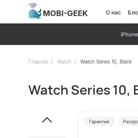
MOBI-GEEK
О нас
Бло
MOBI-GEEK
iPhon
Главная
/
Watch
/
Watch Series 10, Black
Watch Series 10, 
Гарантия
Расср
Только оригинальна