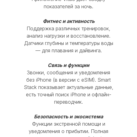
Оформить Trade-in
показателей за ночь.
+7(926)998-08-87
Фитнес и активность
Поддержка различных тренировок,
анализ нагрузки и восстановление.
Время работы:
Датчики глубины и температуры воды
Пн-Чт с 10:00 до 20:00
— для плавания и дайвинга.
Пт с 10:00 до 19:00
Сб-Вс и праздничные дни - выходные
Связь и функции
Звонки, сообщения и уведомления
© 2016 Mobi-Geek. Все права защищены
без iPhone (в версии с eSIM). Smart
Stack показывает актуальные данные,
Политика конфиденциальности
есть точный поиск iPhone и офлайн-
Пользовательское соглашение
переводчик.
Безопасность и экосистема
Функции экстренной помощи и
уведомления о прибытии. Полная