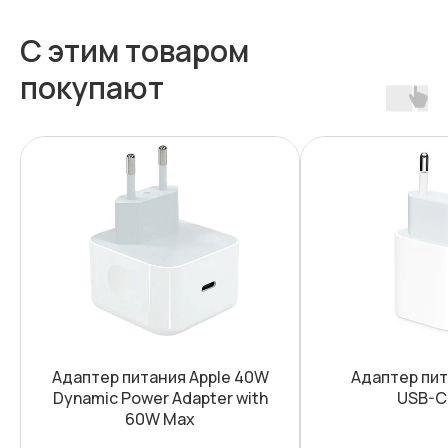
С этим товаром
покупают
Адаптер питания Apple 40W
Адаптер пит
Dynamic Power Adapter with
USB-C
60W Max