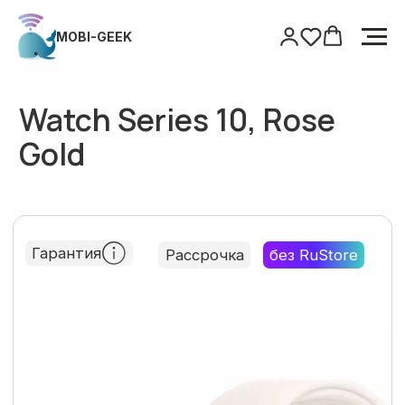
MOBI-GEEK
MOBI-GEEK
Главная
/
Watch
/
Watch Series 10, Rose Gold
Watch Series 10, Rose
Gold
Гарантия
Рассрочка
без RuStore
Только оригинальная продукция
Гарантия
Поддержка после покупки