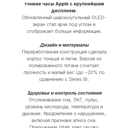
тонкие часы Apple с крупнейшим
Отдайте устройство в мгновенную
дисплеем.
диагностику
Обновлённый широкоугольный OLED-
MOBI-GEEK
Устройство должно быть полностью в
экран стал ярче под углом и
рабочем состоянии, без
отображает больше информации.
существенных повреждений корпуса
Каталог
и экрана, с работающими
Дизайн и материалы
Переработанная конструкция сделала
функциональными кнопками и без
iPhone
MacBook
AirPods
корпус тоньше и легче. Версия из
следов от контакта с жидкостью
iPad
Watch
Аксессуары
полированного титана сочетает
прочность и малый вес (до −20% по
Акции
Используйте скидку при покупке
сравнению с Series 9).
новой модели iPhone, iPad, Apple
Trade-in
Кредит
Рассрочка
Watch или MacBook
Здоровье и контроль состояния
Главное меню
Оставшуюся сумму можно доплатить
Отслеживание сна, ЭКГ, пульс,
уровень кислорода, температура и
картой, наличными или оформить в
Блог
О нас
Оплата
Гарантия
дыхание. Уведомления о нарушениях,
кредит
Сервис
Доставка и Самовывоз
включая признаки апноэ сна.
Приложение Vitals даёт сводку