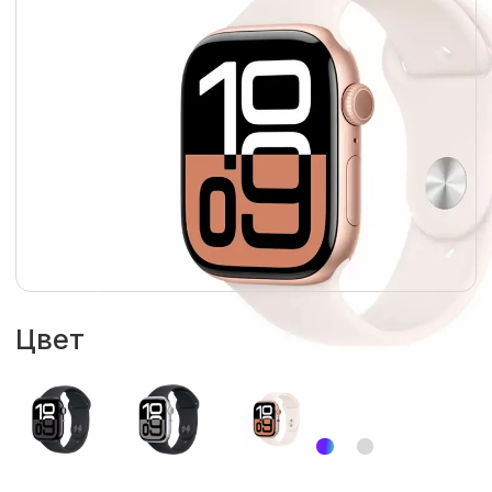
Цвет
Размер циферблата
46 мм
42 мм
Гарантия
1 год
Размер ремешка
S/M
M/L