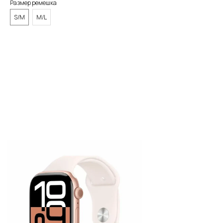
Размер ремешка
S/M
M/L
BUY NOW